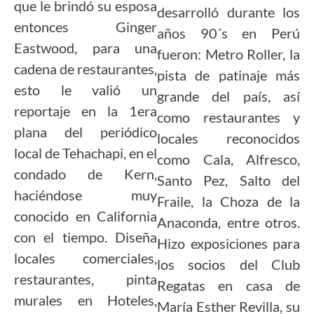
que le brindó su esposa
desarrolló durante los
entonces Ginger
años 90´s en Perú
Eastwood, para una
fueron: Metro Roller, la
cadena de restaurantes,
pista de patinaje más
esto le valió un
grande del país, así
reportaje en la 1era
como restaurantes y
plana del periódico
locales reconocidos
local de Tehachapi, en el
como Cala, Alfresco,
condado de Kern,
Santo Pez, Salto del
haciéndose muy
Fraile, la Choza de la
conocido en California
Anaconda, entre otros.
con el tiempo. Diseña
Hizo exposiciones para
locales comerciales,
los socios del Club
restaurantes, pinta
Regatas en casa de
murales en Hoteles,
María Esther Revilla, su