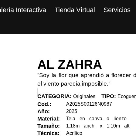
lería Interactiva
Tienda Virtual
Servicios
AL ZAHRA
“Soy la flor que aprendió a florecer
el viento parecía imposible.”
CATEGORIA:
TIPO:
Originales
Ecoguer
Cod.:
A2025S00126N0987
Año:
2025
Material:
Tela en canva o lienzo
Tamaño:
1.18m anch. x 1.10m alt.
Técnica:
Acrílico