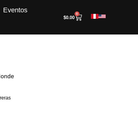
Eventos
0
$
0.00
 donde
reras