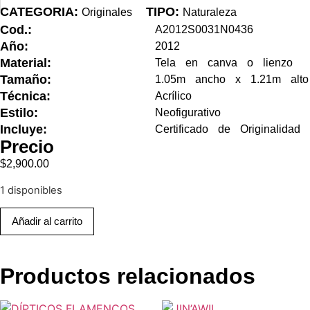
CATEGORIA:
TIPO:
Originales
Naturaleza
Cod.:
A2012S0031N0436
Año:
2012
Material:
Tela en canva o lienzo
Tamaño:
1.05m ancho x 1.21m alto
Técnica:
Acrílico
Estilo:
Neofigurativo
Incluye:
Certificado de Originalidad
Precio
$
2,900.00
1 disponibles
Añadir al carrito
Productos relacionados