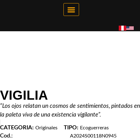
Galería Interactiva
Tienda Virtual
VIGILIA
“Los ojos relatan un cosmos de sentimientos, pintados en
la paleta viva de una existencia
vigilante”.
CATEGORIA:
TIPO:
Originales
Ecoguerreras
Cod.:
A2024S00118N0945