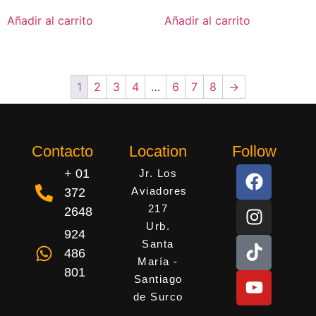
Añadir al carrito
Añadir al carrito
1
2
3
4
…
6
7
8
→
Contacto
Location
Follow
+ 01
Jr. Los
Aviadores
372
217
2648
Urb.
924
Santa
486
María -
801
Santiago
de Surco