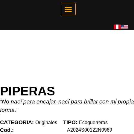
Galería Interactiva
Tienda Virtual
PIPERAS
“No nací para encajar, nací para brillar con mi propia
forma.”
CATEGORIA:
TIPO:
Originales
Ecoguerreras
Cod.:
A2024S00122N0969