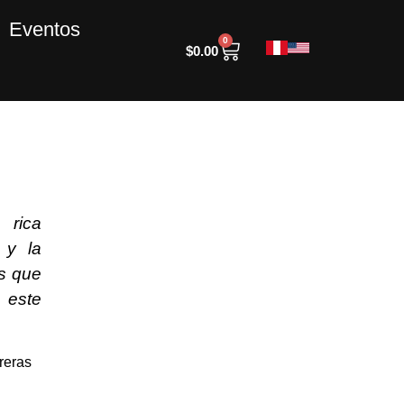
Eventos
0
$
0.00
 rica
 y la
es que
 este
reras