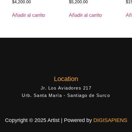
$
4,200.00
$
5,200.00
$
1
Añadir al carrito
Añadir al carrito
Aña
Location
Jr. Los Aviadores 217
Urb. Santa María - Santiago de Surco
Copyright © 2025 Artist | Powered by
DIGISAPIENS