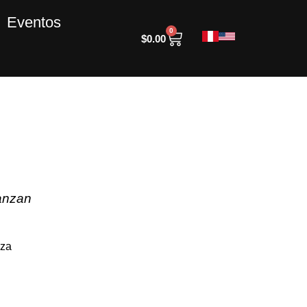
Eventos
0
$
0.00
anzan
eza