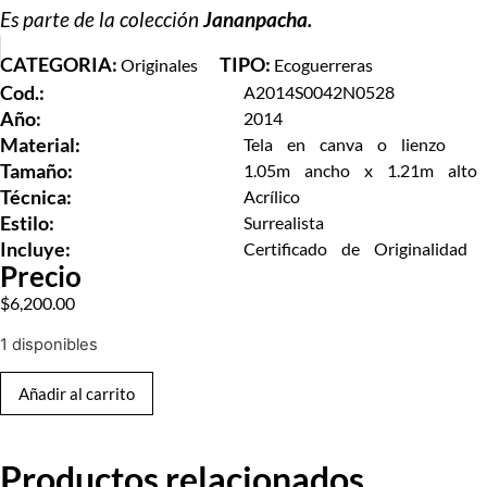
Es parte de la colección
Jananpacha.
CATEGORIA:
TIPO:
Originales
Ecoguerreras
Cod.:
A2014S0042N0528
Año:
2014
Material:
Tela en canva o lienzo
Tamaño:
1.05m ancho x 1.21m alto
Técnica:
Acrílico
Estilo:
Surrealista
Incluye:
Certificado de Originalidad
Precio
$
6,200.00
1 disponibles
Añadir al carrito
Productos relacionados